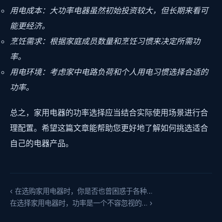
用电成本：大功率电器虽然初始投资较大，但长期来看可
能更经济。
烹饪需求：根据家庭成员数量和烹饪习惯来决定所需功
率。
用电环境：考虑家中电路负荷和个人用电习惯选择合适的
功率。
总之，家用电器的功率选择应当结合实际使用场景进行合
理配置。希望这篇文章能帮助您更好地了解如何挑选适合
自己的电器产品。
‹ 在选购家用电器时，你是否也曾困惑于各种…
在选择家用电器时，功率是一个不容忽视的… ›