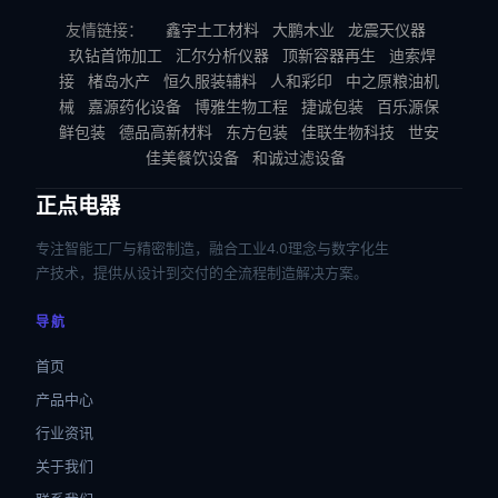
友情链接：
鑫宇土工材料
大鹏木业
龙震天仪器
玖钻首饰加工
汇尔分析仪器
顶新容器再生
迪索焊
接
楮岛水产
恒久服装辅料
人和彩印
中之原粮油机
械
嘉源药化设备
博雅生物工程
捷诚包装
百乐源保
鲜包装
德品高新材料
东方包装
佳联生物科技
世安
佳美餐饮设备
和诚过滤设备
正点电器
专注智能工厂与精密制造，融合工业4.0理念与数字化生
产技术，提供从设计到交付的全流程制造解决方案。
导航
首页
产品中心
行业资讯
关于我们