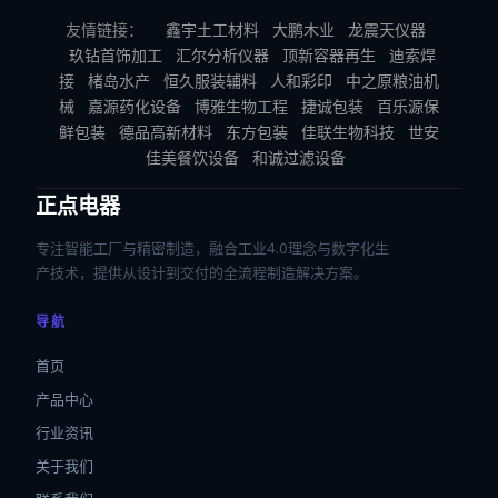
友情链接：
鑫宇土工材料
大鹏木业
龙震天仪器
玖钻首饰加工
汇尔分析仪器
顶新容器再生
迪索焊
接
楮岛水产
恒久服装辅料
人和彩印
中之原粮油机
械
嘉源药化设备
博雅生物工程
捷诚包装
百乐源保
鲜包装
德品高新材料
东方包装
佳联生物科技
世安
佳美餐饮设备
和诚过滤设备
正点电器
专注智能工厂与精密制造，融合工业4.0理念与数字化生
产技术，提供从设计到交付的全流程制造解决方案。
导航
首页
产品中心
行业资讯
关于我们