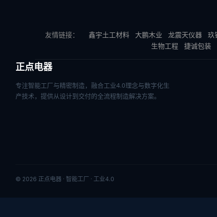
友情链接：
鑫宇土工材料
大鹏木业
龙震天仪器
玖
生物工程
捷诚包装
正点电器
专注智能工厂与精密制造，融合工业4.0理念与数字化生
产技术，提供从设计到交付的全流程制造解决方案。
© 2026 正点电器 · 智能工厂 · 工业4.0